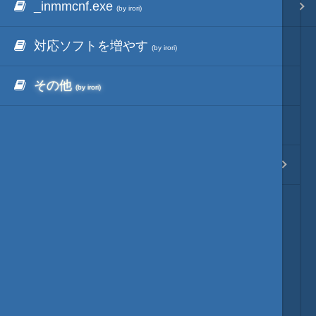
_inmmcnf.exe
inmmbridge
_inmm
映像入替
サイトアーカイブ
(by irori)
(by irori)
(by irori)
対応ソフトを増やす
動作477タイトル
音入替
(タイトル順)
(by irori)
(by irori)
その他
動作477タイトル
フォント入替
(メーカー順)
(by irori)
(by irori)
動かないゲームリスト
各種エディタ
(by irori)
_inmm
MOD･開発環境
マニュアル
(by irori)
リンク
質問・コンタクト
HD version トップ