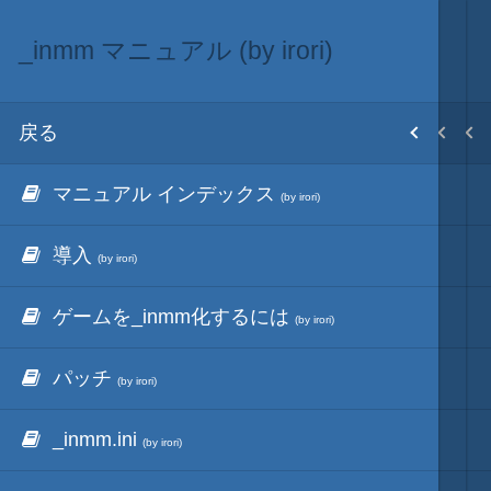
_inmm マニュアル (by irori)
_inmm サイトアーカイブ (by irori)
音入替
目次
戻る
戻る
戻る
ホーム
マニュアル インデックス
_inmm インデックス
フル効果音キット
初期設置
(by irori)
(by irori)
導入
更新履歴
歴代シリーズBGMの抽出
改造目録
(by irori)
(by irori)
ゲームを_inmm化するには
FAQ
BGMと_inmm.dll
武将データ
(by irori)
(by irori)
パッチ
_svfw32.dll
InmmSvrTermMod
フルカラー画面モード
(by irori)
(by irori)
_inmm.ini
avg32tools
inmm.ini設定用EXCEL
画像入替
(by irori)
(by irori)