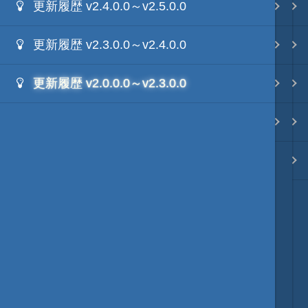
更新履歴 v2.4.0.0～v2.5.0.0
.NET FrameWorkの利用
Ls11Mod
映像入替
更新履歴 v2.3.0.0～v2.4.0.0
外部Luaテキストデータ
天将棋Mod
音入替
更新履歴 v2.0.0.0～v2.3.0.0
外部IronPythonテキストデータ
動画キャプチャーMod
フォント入替
外部mrubyテキストデータ
Unity系Mod
各種エディタ
ModDebugger
MOD･開発環境
リンク
質問・コンタクト
HD version トップ