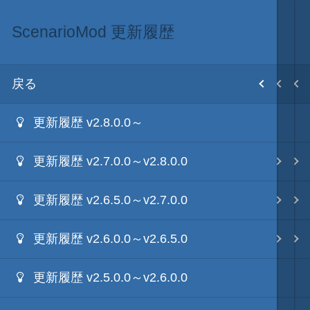
ScenarioMod 更新履歴
ScenarioMod
MOD･開発環境
目次
戻る
戻る
戻る
ホーム
更新履歴 v2.8.0.0～
ScenarioModキット
Modの３種類の区分
初期設置
更新履歴 v2.7.0.0～v2.8.0.0
ScenarioMod 更新履歴
TSMod
改造目録
更新履歴 v2.6.5.0～v2.7.0.0
ScenarioModのラーニング
ScenarioMod
武将データ
更新履歴 v2.6.0.0～v2.6.5.0
ScenarioModのリファレンス
PluginMod
フルカラー画面モード
更新履歴 v2.5.0.0～v2.6.0.0
効果音や画像のDLLパック化
城列伝・城内マップMod
画像入替