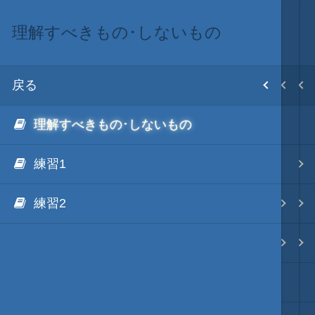
理解すべきもの･しないもの
ScenarioModのラーニング
ScenarioMod
MOD･開発環境
目次
戻る
戻る
戻る
戻る
ホーム
理解すべきもの･しないもの
VSのインストール
ScenarioModキット
Modの３種類の区分
初期設置
練習1
VS起動･ScenarioModのビルド
ScenarioMod 更新履歴
TSMod
改造目録
練習2
理解すべきもの･しないもの
ScenarioModのラーニング
ScenarioMod
武将データ
シナリオ名･説明文を変更
ScenarioModのリファレンス
PluginMod
フルカラー画面モード
ModDebuggerとデバッグ出力
効果音や画像のDLLパック化
城列伝・城内マップMod
画像入替