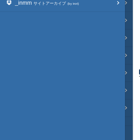
_inmm
映像入替
サイトアーカイブ
(by irori)
音入替
フォント入替
各種エディタ
MOD･開発環境
リンク
質問・コンタクト
HD version トップ