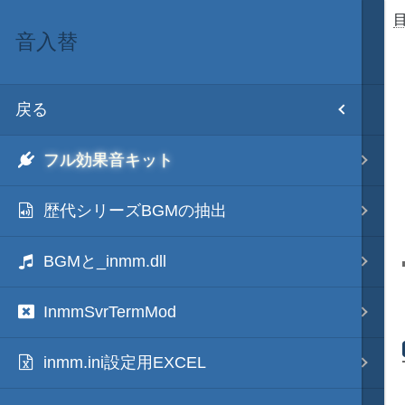
音入替
目次
戻る
ホーム
フル効果音キット
初期設置
歴代シリーズBGMの抽出
改造目録
BGMと_inmm.dll
武将データ
InmmSvrTermMod
フルカラー画面モード
inmm.ini設定用EXCEL
画像入替