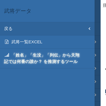
武将データ
目次
戻る
ホーム
武将一覧EXCEL
初期設置
「姓名」「生没」「列伝」から天翔
改造目録
記では何番の誰か？ を推測するツール
武将データ
フルカラー画面モード
画像入替