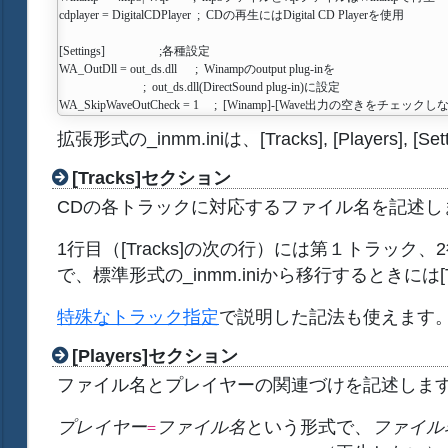
cdplayer = DigitalCDPlayer  ;  CDの再生にはDigital CD Playerを使用

[Settings]                  ;各種設定

WA_OutDll = out_ds.dll      ;  Winampのoutput plug-inを

                            ;  out_ds.dll(DirectSound plug-in)に設定

拡張形式の_inmm.iniは、[Tracks], [Play
[Tracks]セクション
CDの各トラックに対応するファイル名を記述し
1行目（[Tracks]の次の行）には第１トラ
で、標準形式の_inmm.iniから移行するときには[
特殊なトラック指定
で説明した記法も使えます
[Players]セクション
ファイル名とプレイヤーの関連づけを記述します。こ
プレイヤー
ファイル名
という形式で、
ファイル
=