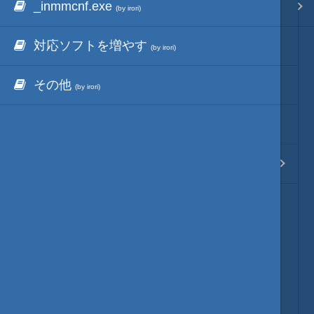
_inmmcnf.exe
inmmbridge
_inmm
映像入替
サイトアーカイブ
(by irori)
(by irori)
(by irori)
対応ソフトを増やす
動作477タイトル
音入替
(タイトル順)
(by irori)
(by irori)
その他
動作477タイトル
フォント入替
(メーカー順)
(by irori)
(by irori)
動かないゲームリスト
各種エディタ
(by irori)
_inmm
MOD･開発環境
マニュアル
(by irori)
リンク
質問・コンタクト
HD version トップ