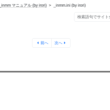
_inmm マニュアル (by irori)
_inmm.ini (by irori)
前へ
次へ