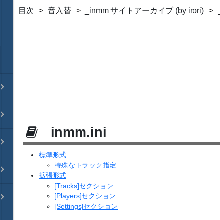
目次
音入替
_inmm サイトアーカイブ (by irori)
_inmm.ini
標準形式
特殊なトラック指定
拡張形式
[Tracks]セクション
[Players]セクション
[Settings]セクション