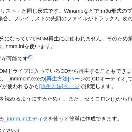
イリスト」と同じ形式です。Winampなどで.m3u形
。この場合、プレイリストの先頭のファイルがトラック2、
分になっていてBGM再生には使われません。そのため第
_inmm.iniを使います。
(5)
定が可能です
。
Mドライブに入っているCDから再生することもできます。
nmmcnf.exeの
[再生方法]ページ
の[CDオーディオ]
ブが使われるかも
[再生方法]ページ
で指定します。
式を読めるようにするため）。また、セミコロン(
)から
;
ある
_inmm.iniエディタ
を使うと簡単に作成できます。
さい:-)