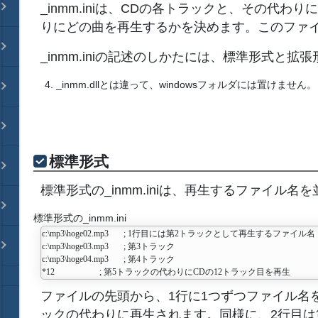
_inmm.iniは、CDの各トラックと、その代わ
りにどの曲を再生するかを決めます。このファ
_inmm.iniの記述のしかたには、標準形式と拡
_inmm.dllとは違って、windowsフォルダには置けません。
標準形式
標準形式の_inmm.iniは、再生するファイル
標準形式の_inmm.ini
c:\mp3\hoge02.mp3       ; 1行目には第2トラックとして再生するファイル名

c:\mp3\hoge03.mp3       ; 第3トラック

c:\mp3\hoge04.mp3       ; 第4トラック

ファイルの先頭から、1行に1つずつファイル名
ックの代わりに再生されます。同様に、2行目は