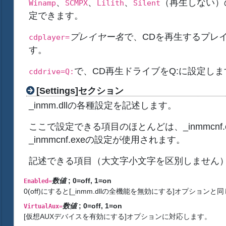
、
、
、
（再生しない）
Winamp
SCMPX
Lilith
Silent
定できます。
プレイヤー名
で、CDを再生するプレ
cdplayer=
す。
で、CD再生ドライブをQ:に設定しま
cddrive=Q:
[Settings]セクション
_inmm.dllの各種設定を記述します。
ここで設定できる項目のほとんどは、_inmmcnf
_inmmcnf.exeの設定が使用されます。
記述できる項目（大文字小文字を区別しません
数値
; 0=off, 1=on
Enabled=
0(off)にすると[_inmm.dllの全機能を無効にする]オプション
数値
; 0=off, 1=on
VirtualAux=
[仮想AUXデバイスを有効にする]オプションに対応します。