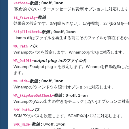
数値
; 0=off, 1=on
Verbose=
[致命的でないエラーメッセージも表示]オプションに対応します
数値
SE_Priority=
効果音の設定です。0が[鳴らさない]、1が[標準]、2が[BGMを一時
数値
; 0=off, 1=on
SkipFileCheck=
_inmm.dllはファイルを再生する前にそのファイルが存在する
パス
WA_Path=
Winampのパスを設定します。Winampの[パス]に対応します。
output plug-inのファイル名
WA_OutDll=
Winampのoutput plug-inを設定します。Winampを自動起動した場
ます。
数値
; 0=off, 1=on
WA_Hide=
Winampの[ウィンドウを隠す]オプションに対応します。
数値
; 0=off, 1=on
WA_SkipWaveOutCheck=
Winampの[Wave出力の空きをチェックしない]オプションに対
パス
SMX_Path=
SCMPXのパスを設定します。SCMPXの[パス]に対応します。
数値
; 0=off, 1=on
SMX_Hide=