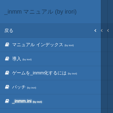
_inmm マニュアル (by irori)
_inmm サイトアーカイブ (by irori)
音入替
目次
戻る
戻る
戻る
ホーム
マニュアル インデックス
_inmm インデックス
フル効果音キット
初期設置
(by irori)
(by irori)
導入
更新履歴
歴代シリーズBGMの抽出
改造目録
(by irori)
(by irori)
ゲームを_inmm化するには
FAQ
BGMと_inmm.dll
武将データ
(by irori)
(by irori)
パッチ
_svfw32.dll
InmmSvrTermMod
フルカラー画面モード
(by irori)
(by irori)
_inmm.ini
avg32tools
inmm.ini設定用EXCEL
画像入替
(by irori)
(by irori)