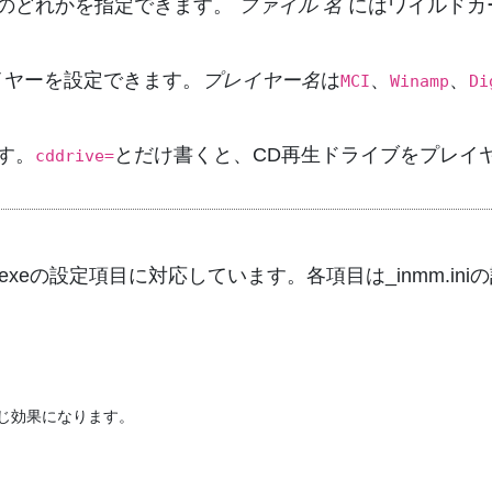
のどれかを指定できます。
ファイル 名
にはワイルドカ
イヤーを設定できます。
プレイヤー名
は
、
、
MCI
Winamp
Di
す。
とだけ書くと、CD再生ドライブをプレイ
cddrive=
.exeの設定項目に対応しています。各項目は_inmm.
）
と同じ効果になります。