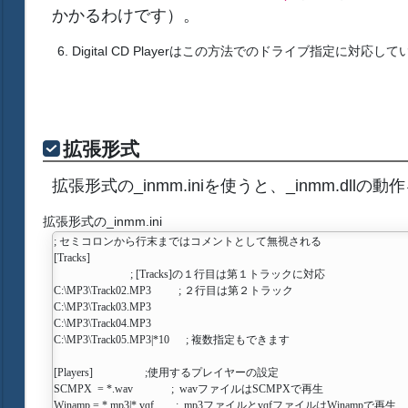
かかるわけです）。
Digital CD Playerはこの方法でのドライブ指定に対応して
拡張形式
拡張形式の_inmm.iniを使うと、_inmm.dll
拡張形式の_inmm.ini
; セミコロンから行末まではコメントとして無視される

[Tracks]

                            ; [Tracks]の１行目は第１トラックに対応

C:\MP3\Track02.MP3          ; ２行目は第２トラック

C:\MP3\Track03.MP3

C:\MP3\Track04.MP3

C:\MP3\Track05.MP3|*10      ; 複数指定もできます

[Players]                   ;使用するプレイヤーの設定

SCMPX  = *.wav              ;  wavファイルはSCMPXで再生

Winamp = *.mp3|*.vqf        ;  mp3ファイルとvqfファイルはWinampで再生
