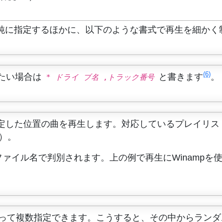
号を単純に指定するほかに、以下のような書式で再生を細か
(6)
したい場合は
と書きます
。
*
ドライ ブ名
,
トラック番号
した位置の曲を再生します。対応しているプレイリスト形式
す）。
イル名で判別されます。上の例で再生にWinampを使いた
って複数指定できます。こうすると、その中からランダ