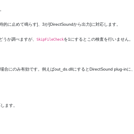
。
的に止めて鳴らす]、3が[DirectSoundから出力]に対応します。
かどうか調べますが、
を1にするとこの検査を行いません。
SkipFileCheck
合にのみ有効です。例えばout_ds.dllにするとDirectSound plug-inに、
応します。