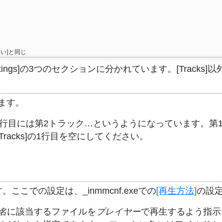
ers], [Settings]の3つのセクションに分かれています。[Tr
ます。
ック、2行目には第2トラック…というようになっています
Tracks]の1行目を空にしてください。
。
こでの設定は、_inmmcnf.exeでの
[再生方法]
の設
名
に該当するファイルを
プレイヤー
で再生するよう指示