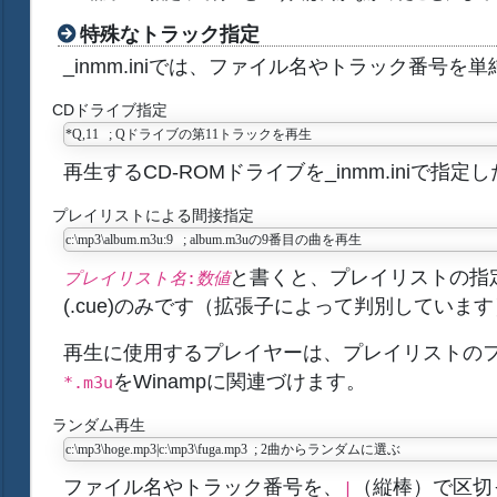
特殊なトラック指定
_inmm.iniでは、ファイル名やトラック番
CDドライブ指定
再生するCD-ROMドライブを_inmm.iniで指定
プレイリストによる間接指定
と書くと、プレイリストの指定
プレイリスト名
:
数値
(.cue)のみです（拡張子によって判別していま
再生に使用するプレイヤーは、プレイリストのファ
をWinampに関連づけます。
*.m3u
ランダム再生
ファイル名やトラック番号を、
（縦棒）で区切
|