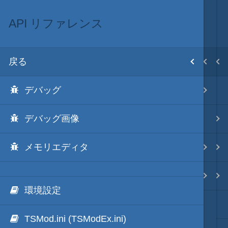
API リファレンス
ScenarioModのリファレンス
ScenarioMod
MOD･開発環境
目次
戻る
戻る
戻る
戻る
ホーム
デバッグ
API リファレンス
ScenarioModキット
Modの３種類の区分
初期設置
デバッグ画像
イベントハンドラ一覧
ScenarioMod 更新履歴
TSMod
改造目録
メモリエディタ
イベントハンドラ
ScenarioModのラーニング
ScenarioMod
武将データ
カスタム条件
ScenarioModのリファレンス
PluginMod
フルカラー画面モード
環境設定
効果音や画像のDLLパック化
城列伝・城内マップMod
画像入替
TSMod.ini (TSModEx.ini)