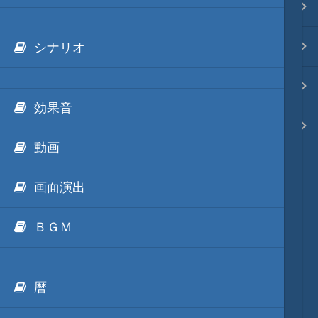
.NET FrameWorkの利用
Ls11Mod
映像入替
外部Luaテキストデータ
天将棋Mod
音入替
シナリオ
外部IronPythonテキストデータ
動画キャプチャーMod
フォント入替
効果音
外部mrubyテキストデータ
Unity系Mod
各種エディタ
動画
ModDebugger
MOD･開発環境
画面演出
リンク
ＢＧＭ
質問・コンタクト
暦
HD version トップ