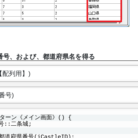
番号、および、都道府県名を得る
号【配列用】)
県番号)
当ターン《メイン画面》() {
番号::二条城;
道府県番号(iCastleID);