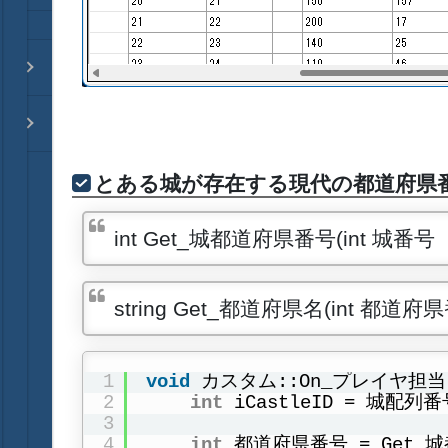
とある城が存在する現代の都道府県
int Get_城都道府県番号(int 城番
string Get_都道府県名(int 都道府
1
void
カスタム::On_プレイヤ担
2
int
iCastleID = 城配列
3
4
int
都道府県番号 = Get_城都