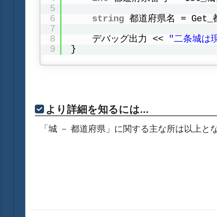
5
6
string
都道府県名 = Get
7
8
デバッグ出力 << 
"二条城は
9
}
より詳細を知るには...
「城 － 都道府県」に関する主な所は以上と