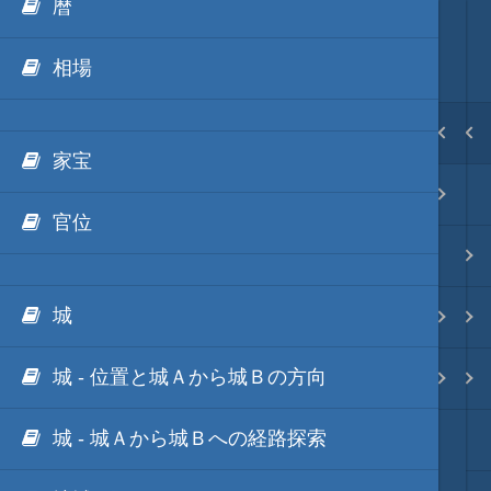
暦
ScenarioModのリファレンス
ScenarioMod
MOD･開発環境
目次
相場
戻る
戻る
戻る
ホーム
家宝
API リファレンス
ScenarioModキット
Modの３種類の区分
初期設置
官位
イベントハンドラ一覧
ScenarioMod 更新履歴
TSMod
改造目録
城
イベントハンドラ
ScenarioModのラーニング
ScenarioMod
武将データ
城 - 位置と城Ａから城Ｂの方向
カスタム条件
ScenarioModのリファレンス
PluginMod
フルカラー画面モード
城 - 城Ａから城Ｂへの経路探索
効果音や画像のDLLパック化
城列伝・城内マップMod
画像入替