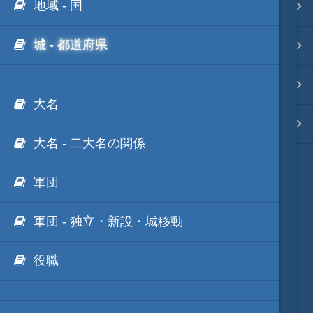
地域 - 国
.NET FrameWorkの利用
Ls11Mod
映像入替
城 - 都道府県
外部Luaテキストデータ
天将棋Mod
音入替
外部IronPythonテキストデータ
動画キャプチャーMod
フォント入替
大名
外部mrubyテキストデータ
Unity系Mod
各種エディタ
大名 - 二大名の関係
ModDebugger
MOD･開発環境
軍団
リンク
軍団 - 独立・新設・城移動
質問・コンタクト
役職
HD version トップ