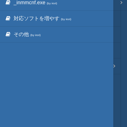
_inmmcnf.exe
inmmbridge
_inmm
映像入替
サイトアーカイブ
(by irori)
(by irori)
(by irori)
対応ソフトを増やす
動作477タイトル
音入替
(タイトル順)
(by irori)
(by irori)
その他
動作477タイトル
フォント入替
(メーカー順)
(by irori)
(by irori)
動かないゲームリスト
各種エディタ
(by irori)
_inmm
MOD･開発環境
マニュアル
(by irori)
リンク
質問・コンタクト
HD version トップ