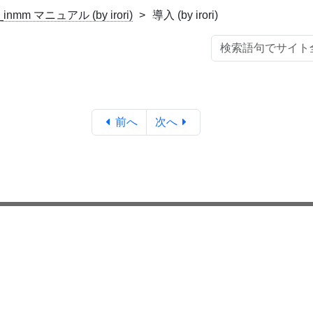
_inmm マニュアル (by irori)
導入 (by irori)
前へ
次へ