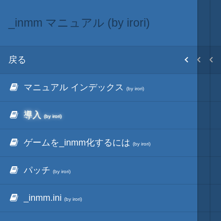
_inmm マニュアル (by irori)
_inmm サイトアーカイブ (by irori)
音入替
目次
戻る
戻る
戻る
ホーム
マニュアル インデックス
_inmm インデックス
フル効果音キット
初期設置
(by irori)
(by irori)
導入
更新履歴
歴代シリーズBGMの抽出
改造目録
(by irori)
(by irori)
ゲームを_inmm化するには
FAQ
BGMと_inmm.dll
武将データ
(by irori)
(by irori)
パッチ
_svfw32.dll
InmmSvrTermMod
フルカラー画面モード
(by irori)
(by irori)
_inmm.ini
avg32tools
inmm.ini設定用EXCEL
画像入替
(by irori)
(by irori)