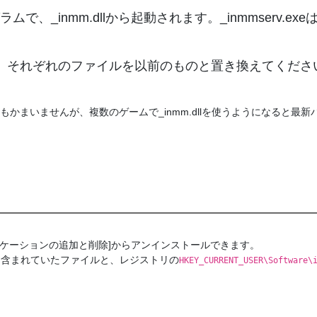
ムで、_inmm.dllから起動されます。_inmmserv.ex
方は、それぞれのファイルを以前のものと置き換えてください（
てもかまいませんが、複数のゲームで_inmm.dllを使うようになると最
ケーションの追加と削除]からアンインストールできます。
に含まれていたファイルと、レジストリの
HKEY_CURRENT_USER\Software\