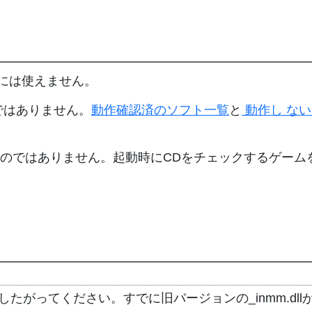
ムには使えません。
ではありません。
動作確認済のソフト一覧
と
動作し な
するものではありません。起動時にCDをチェックするゲー
順にしたがってください。すでに旧バージョンの_inmm.