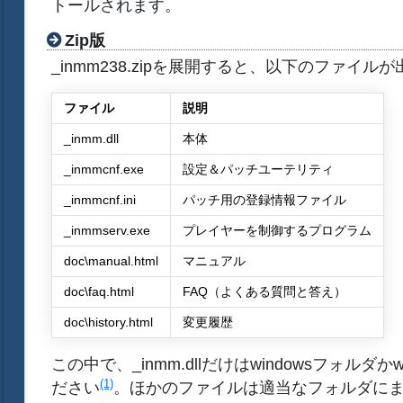
トールされます。
Zip版
_inmm238.zipを展開すると、以下のファイル
ファイル
説明
_inmm.dll
本体
_inmmcnf.exe
設定＆パッチユーテリティ
_inmmcnf.ini
パッチ用の登録情報ファイル
_inmmserv.exe
プレイヤーを制御するプログラム
doc\manual.html
マニュアル
doc\faq.html
FAQ（よくある質問と答え）
doc\history.html
変更履歴
この中で、_inmm.dllだけはwindowsフォルダか
(1)
ださい
。ほかのファイルは適当なフォルダに