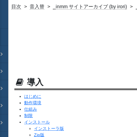
目次
音入替
_inmm サイトアーカイブ (by irori)
導入
はじめに
動作環境
仕組み
制限
インストール
インストーラ版
Zip版