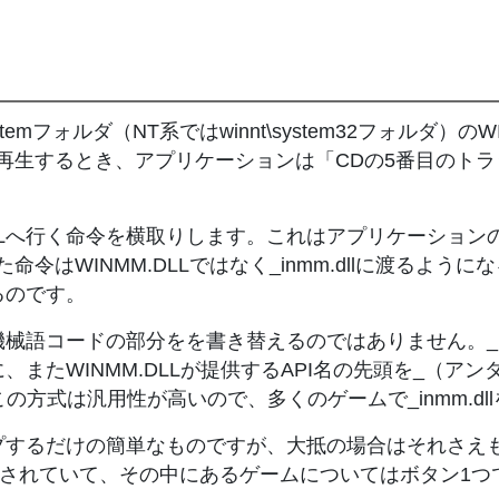
ystemフォルダ（NT系ではwinnt\system32フォルダ
再生するとき、アプリケーションは「CDの5番目のト
MM.DLLへ行く命令を横取りします。これはアプリケーシ
WINMM.DLLではなく_inmm.dllに渡るようになる
るのです。
械語コードの部分をを書き替えるのではありません。_i
ll」に、またWINMM.DLLが提供するAPI名の先頭を_
ndA）。この方式は汎用性が高いので、多くのゲームで_inmm.
するだけの簡単なものですが、大抵の場合はそれさえも必
録されていて、その中にあるゲームについてはボタン1