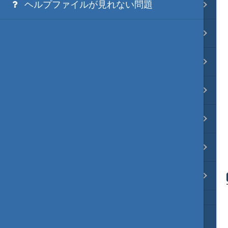
ヘルプファイルが見れない問題
映像入替
音入替
フォント入替
各種エディタ
MOD･開発環境
リンク
質問・コンタクト
HD version トップ