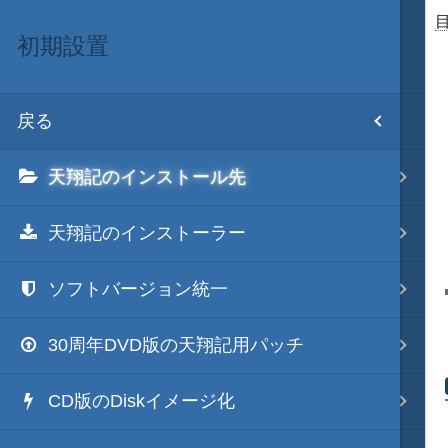
初期設置
目次
戻る
ホーム
天翔記のインストール先
初期設置
天翔記のインストーラー
改造目録
ソフトバージョン統一
武将データ
30周年DVD版の天翔記用パッチ
フルカラー画面モード
CD版のDiskイメージ化
画像入替