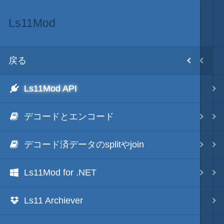
Ls11Mod
MOD･開発環境
目次
戻る
戻る
ホーム
Ls11Mod API
Modの３種類の区分
初期設置
デコードとエンコード
TSMod
改造目録
デコード済データのsplitやjoin
ScenarioMod
武将データ
Ls11Mod for .NET
PluginMod
フルカラー画面モード
Ls11 Archiever
城列伝・城内マップMod
画像入替