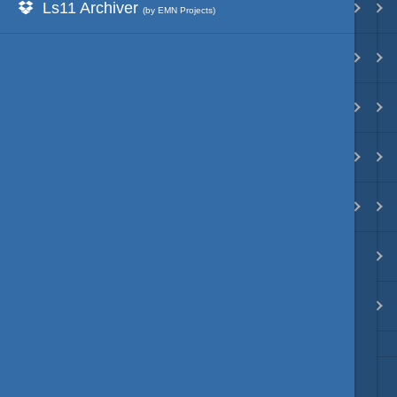
Ls11 Archiver
Ls11Mod
映像入替
(by EMN Projects)
天将棋Mod
音入替
動画キャプチャーMod
フォント入替
Unity系Mod
各種エディタ
ModDebugger
MOD･開発環境
リンク
質問・コンタクト
HD version トップ