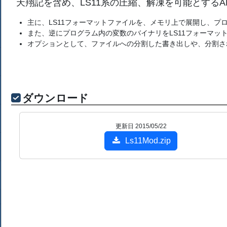
天翔記を含め、LS11系の圧縮、解凍を可能とするA
主に、LS11フォーマットファイルを、メモリ上で展開し、プ
また、逆にプログラム内の変数のバイナリをLS11フォーマッ
オプションとして、ファイルへの分割した書き出しや、分割さ
ダウンロード
更新日 2015/05/22
Ls11Mod.zip