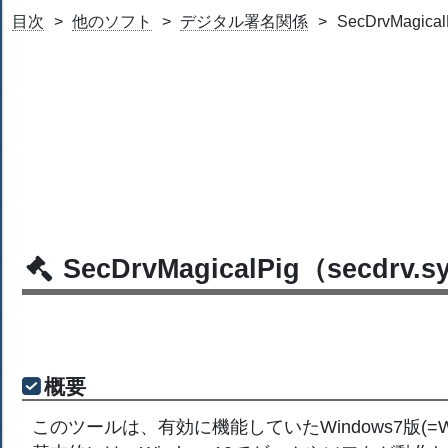
目次
他のソフト
デジタル署名関係
SecDrvMagica
SecDrvMagicalPig（secdr
概要
このツールは、有効に機能していたWindows7版(=W