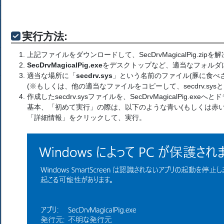
実行方法:
上記ファイルをダウンロードして、SecDrvMagicalPig.zipを
SecDrvMagicalPig.exe
をデスクトップなど、適当なフォルダ
適当な場所に「
secdrv.sys
」という名前のファイル(豚に食べ
(※もしくは、他の適当なファイルをコピーして、secdrv.sy
作成したsecdrv.sysファイルを、SecDrvMagicalPig.exe
基本、「初めて実行」の際は、以下のような青い(もしくは赤い
「詳細情報」をクリックして、実行。