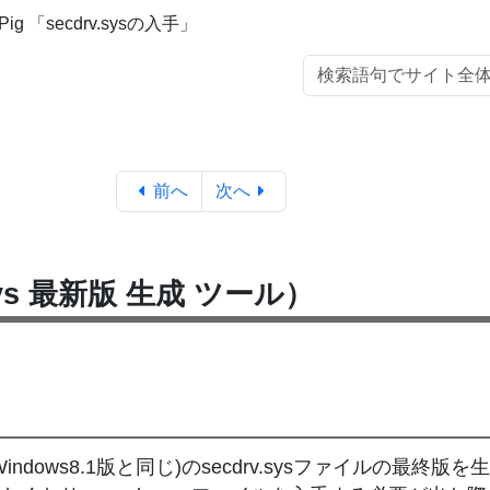
lPig 「secdrv.sysの入手」
前へ
次へ
v.sys 最新版 生成 ツール）
indows8.1版と同じ)のsecdrv.sysファイルの最終