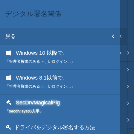
デジタル署名関係
他のソフト
目次
戻る
戻る
ホーム
Windows 10 以降で、
デジタル署名関係
初期設置
「管理者権限のある正しいログイン...」
改造目録
Windows 8.1以前で、
武将データ
「管理者権限のある正しいログイン...」
SecDrvMagicalPig
フルカラー画面モード
「secdrv.sysの入手」
画像入替
ドライバをデジタル署名する方法