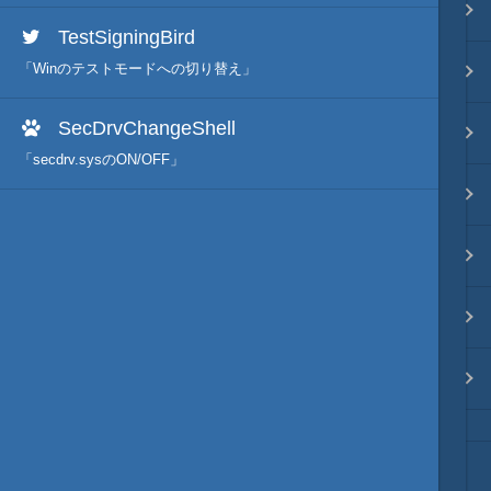
映像入替
TestSigningBird
「Winのテストモードへの切り替え」
音入替
SecDrvChangeShell
フォント入替
「secdrv.sysのON/OFF」
各種エディタ
MOD･開発環境
リンク
質問・コンタクト
HD version トップ