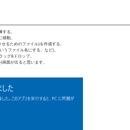
解凍する。
に移動。
させるためのファイル)を作成する。
sというファイル名にする、など)。
へとドラッグ&ドロップ。
)画面が出ると思います。