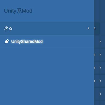
Unity系Mod
MOD･開発環境
目次
戻る
戻る
ホーム
UnitySharedMod
Modの３種類の区分
初期設置
TSMod
改造目録
ScenarioMod
武将データ
PluginMod
フルカラー画面モード
城列伝・城内マップMod
画像入替