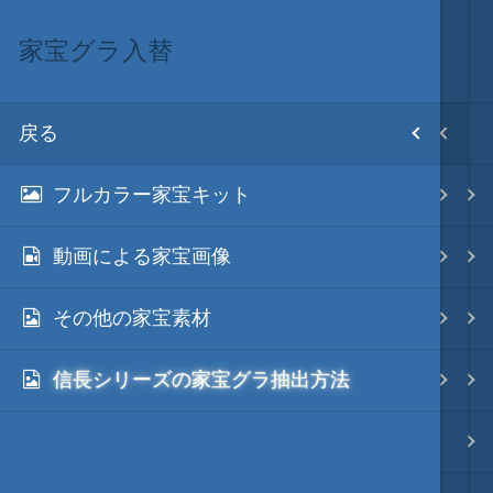
家宝グラ入替
画像入替
目次
戻る
戻る
ホーム
フルカラー家宝キット
顔グラ入替
初期設置
動画による家宝画像
家宝グラ入替
改造目録
その他の家宝素材
日本地図グラ入替
武将データ
信長シリーズの家宝グラ抽出方法
その他のグラ入替
フルカラー画面モード
画像の縮小・拡大
画像入替