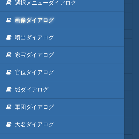
選択メニューダイアログ
.NET FrameWorkの利用
Ls11Mod
映像入替
画像ダイアログ
外部Luaテキストデータ
天将棋Mod
音入替
シナリオ
噴出ダイアログ
外部IronPythonテキストデータ
動画キャプチャーMod
フォント入替
効果音
家宝ダイアログ
外部mrubyテキストデータ
Unity系Mod
各種エディタ
動画
官位ダイアログ
ModDebugger
MOD･開発環境
画面演出
城ダイアログ
リンク
ＢＧＭ
軍団ダイアログ
質問・コンタクト
大名ダイアログ
暦
HD version トップ