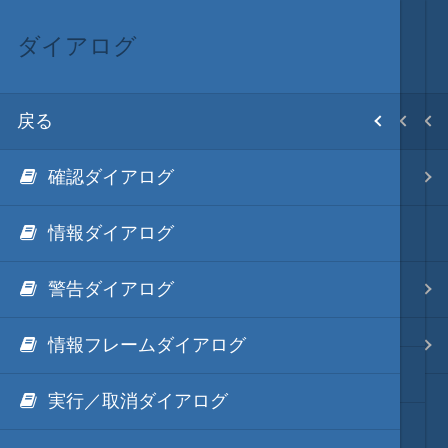
ダイアログ
API リファレンス
ScenarioModのリファレンス
ScenarioMod
MOD･開発環境
目次
戻る
戻る
戻る
戻る
戻る
ホーム
確認ダイアログ
デバッグ
API リファレンス
ScenarioModキット
Modの３種類の区分
初期設置
情報ダイアログ
デバッグ画像
イベントハンドラ一覧
ScenarioMod 更新履歴
TSMod
改造目録
警告ダイアログ
メモリエディタ
イベントハンドラ
ScenarioModのラーニング
ScenarioMod
武将データ
情報フレームダイアログ
カスタム条件
ScenarioModのリファレンス
PluginMod
フルカラー画面モード
環境設定
実行／取消ダイアログ
効果音や画像のDLLパック化
城列伝・城内マップMod
画像入替
TSMod.ini (TSModEx.ini)