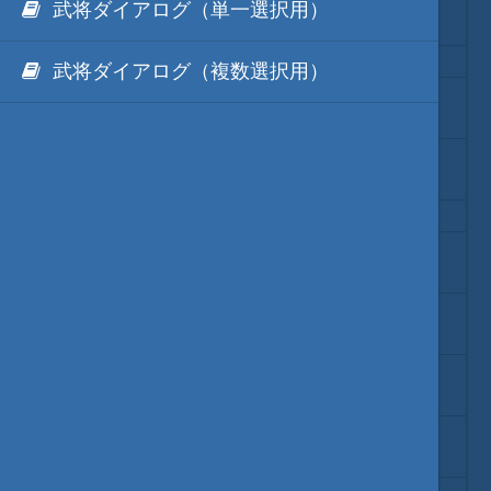
武将ダイアログ（単一選択用）
相場
武将ダイアログ（複数選択用）
他のゲーム
家宝
他のソフト
官位
城
城 - 位置と城Ａから城Ｂの方向
城 - 城Ａから城Ｂへの経路探索
地域 - 国