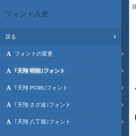
フォント入替
目次
戻る
ホーム
フォントの変更
初期設置
｢天翔 明朝｣フォント
改造目録
｢天翔 PC98｣フォント
武将データ
｢天翔 さざ波｣フォント
フルカラー画面モード
｢天翔 八丁堀｣フォント
画像入替