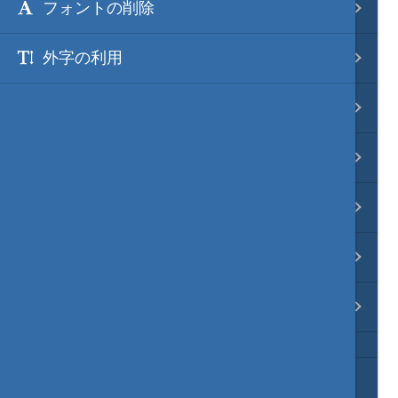
フォントの削除
映像入替
外字の利用
音入替
フォント入替
各種エディタ
MOD･開発環境
リンク
質問・コンタクト
HD version トップ