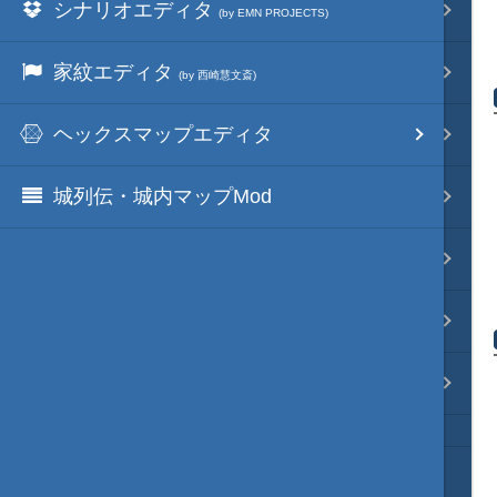
シナリオエディタ
映像入替
(by EMN PROJECTS)
家紋エディタ
音入替
(by 西崎慧文斎)
ヘックスマップエディタ
フォント入替
城列伝・城内マップMod
各種エディタ
MOD･開発環境
リンク
質問・コンタクト
HD version トップ