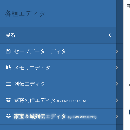
各種エディタ
目次
戻る
ホーム
セーブデータエディタ
初期設置
メモリエディタ
改造目録
列伝エディタ
武将データ
武将列伝エディタ
フルカラー画面モード
(by EMN PROJECTS)
家宝＆城列伝エディタ
画像入替
(by EMN PROJECTS)