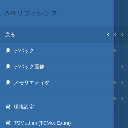
API リファレンス
ScenarioModのリファレンス
ScenarioMod
MOD･開発環境
目次
戻る
戻る
戻る
戻る
ホーム
デバッグ
API リファレンス
ScenarioModキット
Modの３種類の区分
初期設置
デバッグ画像
イベントハンドラ一覧
ScenarioMod 更新履歴
TSMod
改造目録
メモリエディタ
イベントハンドラ
ScenarioModのラーニング
ScenarioMod
武将データ
カスタム条件
ScenarioModのリファレンス
PluginMod
フルカラー画面モード
環境設定
効果音や画像のDLLパック化
城列伝・城内マップMod
画像入替
TSMod.ini (TSModEx.ini)