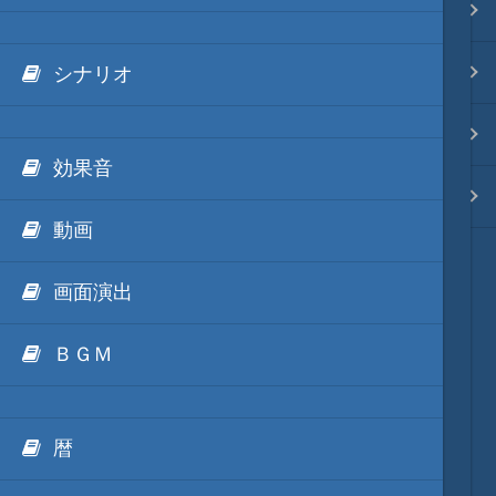
.NET FrameWorkの利用
Ls11Mod
映像入替
外部Luaテキストデータ
天将棋Mod
音入替
シナリオ
外部IronPythonテキストデータ
動画キャプチャーMod
フォント入替
効果音
外部mrubyテキストデータ
Unity系Mod
各種エディタ
動画
ModDebugger
MOD･開発環境
画面演出
リンク
ＢＧＭ
質問・コンタクト
暦
HD version トップ