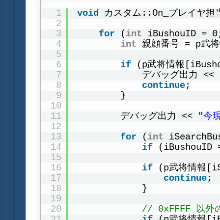
1
void
カスタム::On_プレイヤ担
2
3
for
(
int
iBushouID =
4
int
親顔番号 = p武将情
5
6
if
(p武将情報[iBusho
7
デバッグ出力 << 
8
continue
;
9
}
10
11
デバッグ出力 << 
"今
12
13
for
(
int
iSearchB
14
if
(iBushouID 
15
16
if
(p武将情報[iSe
17
continue
;
18
}
19
20
// 0xFFF
21
if
(p武将情報[iB