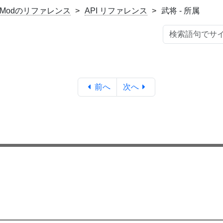
rioModのリファレンス
API リファレンス
武将 - 所属
前へ
次へ