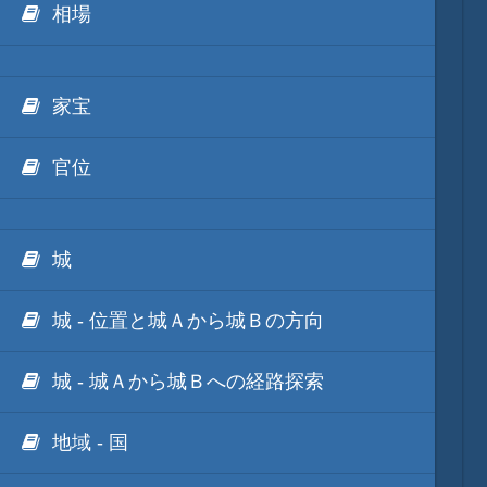
相場
他のゲーム
家宝
他のソフト
官位
城
城 - 位置と城Ａから城Ｂの方向
城 - 城Ａから城Ｂへの経路探索
地域 - 国