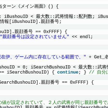
当ターン《メイン画面》() {
 0; iBushouID < 最大数::武将情報::配列数; iBush
報[iBushouID].親顔番号;
uID].親顔番号 == 0xFFFF) {
"親顔番号は設定されていません"
<< endl;
現在伊、ゲーム内に存在している範囲で、"
+ Get_
ushouID = 0; iSearchBushouID < 最大数::武
== iSearchBushouID) { 
continue
; } 
// 自
archBushouID].親顔番号 == 0xFFFF) {
F 以外の値が設定されていて、２人の武将が同じ親顔番
ushouID].親顔番号 == p武将情報[iSearchBush