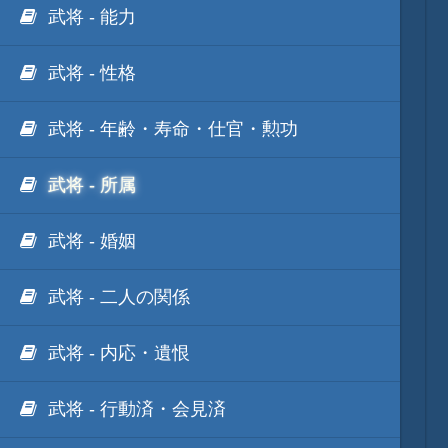
武将 - 能力
武将 - 性格
武将 - 年齢・寿命・仕官・勲功
武将 - 所属
武将 - 婚姻
武将 - 二人の関係
武将 - 内応・遺恨
武将 - 行動済・会見済