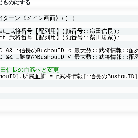
じものにする
当ターン《メイン画面》() {
= Get_武将番号【配列用】(顔番号::織田信長);
= Get_武将番号【配列用】(顔番号::柴田勝家);
uID && i信長のBushouID < 最大数::武将情報::配
ID && i勝家のBushouID < 最大数::武将情報::配
織田信長の血筋へと変更
ouID].所属血筋 = p武将情報[i信長のBushouID