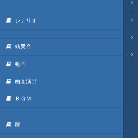
.NET FrameWorkの利用
Ls11Mod
映像入替
外部Luaテキストデータ
天将棋Mod
音入替
シナリオ
外部IronPythonテキストデータ
動画キャプチャーMod
フォント入替
効果音
外部mrubyテキストデータ
Unity系Mod
各種エディタ
動画
ModDebugger
MOD･開発環境
画面演出
リンク
ＢＧＭ
質問・コンタクト
暦
HD version トップ