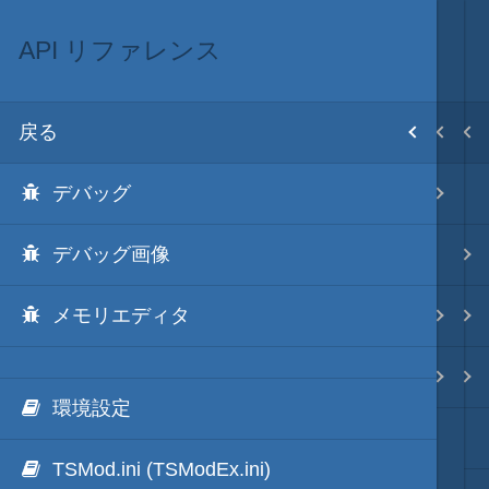
API リファレンス
ScenarioModのリファレンス
ScenarioMod
MOD･開発環境
目次
戻る
戻る
戻る
戻る
ホーム
デバッグ
API リファレンス
ScenarioModキット
Modの３種類の区分
初期設置
デバッグ画像
イベントハンドラ一覧
ScenarioMod 更新履歴
TSMod
改造目録
メモリエディタ
イベントハンドラ
ScenarioModのラーニング
ScenarioMod
武将データ
カスタム条件
ScenarioModのリファレンス
PluginMod
フルカラー画面モード
環境設定
効果音や画像のDLLパック化
城列伝・城内マップMod
画像入替
TSMod.ini (TSModEx.ini)