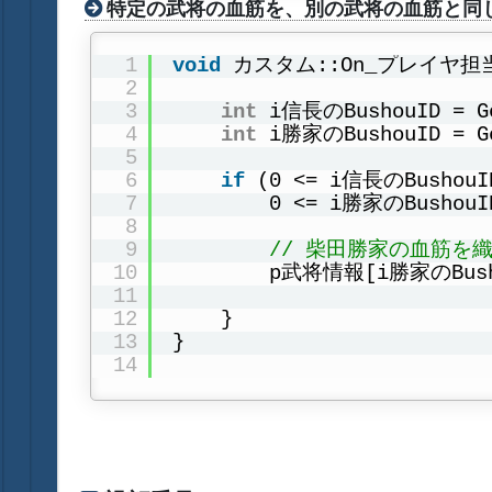
特定の武将の血筋を、別の武将の血筋と同
1
void
カスタム::On_プレイヤ担
2
3
int
i信長のBushouID 
4
int
i勝家のBushouID 
5
6
if
(0 <= i信長のBusho
7
0 <= i勝家のBushou
8
9
// 柴田勝家の血筋を
10
p武将情報[i勝家のBush
11
12
}
13
}
14