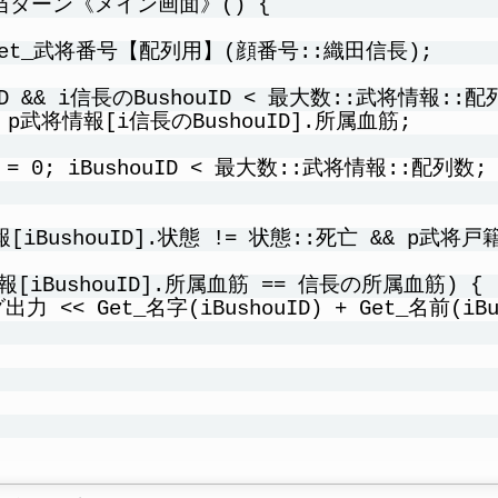
当ターン《メイン画面》() {
= Get_武将番号【配列用】(顔番号::織田信長);
uID && i信長のBushouID < 最大数::武将情報::配
p武将情報[i信長のBushouID].所属血筋;
D = 0; iBushouID < 最大数::武将情報::配列数; i
iBushouID].状態 != 状態::死亡 && p武将戸籍情
報[iBushouID].所属血筋 == 信長の所属血筋) {
力 << Get_名字(iBushouID) + Get_名前(iBus