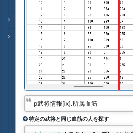
p武将情報[ix].所属血筋
特定の武将と同じ血筋の人を探す