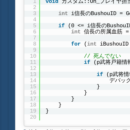
1
void
カスタム::On_プレイヤ担
2
3
int
i信長のBushouID 
4
5
if
(0 <= i信長のBusho
6
int
信長の所属血筋 = 
7
8
for
(
int
iBushouI
9
10
// 死んでない
11
if
(p武将戸籍情報[
12
13
if
(p武将情
14
デバッグ出
15
}
16
}
17
}
18
}
19
}
20