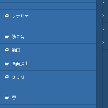
.NET FrameWorkの利用
Ls11Mod
映像入替
外部Luaテキストデータ
天将棋Mod
音入替
シナリオ
外部IronPythonテキストデータ
動画キャプチャーMod
フォント入替
効果音
外部mrubyテキストデータ
Unity系Mod
各種エディタ
動画
ModDebugger
MOD･開発環境
画面演出
リンク
ＢＧＭ
質問・コンタクト
暦
HD version トップ