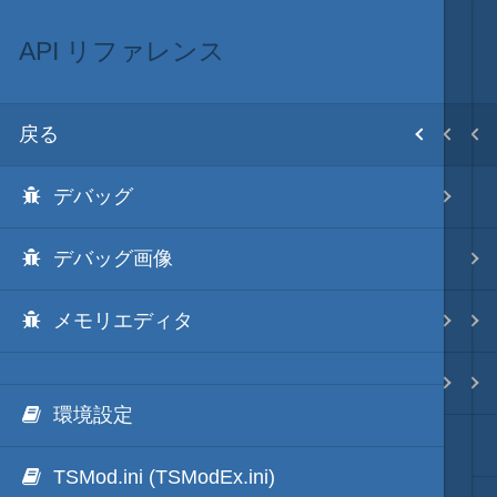
API リファレンス
ScenarioModのリファレンス
ScenarioMod
MOD･開発環境
目次
戻る
戻る
戻る
戻る
ホーム
デバッグ
API リファレンス
ScenarioModキット
Modの３種類の区分
初期設置
デバッグ画像
イベントハンドラ一覧
ScenarioMod 更新履歴
TSMod
改造目録
メモリエディタ
イベントハンドラ
ScenarioModのラーニング
ScenarioMod
武将データ
カスタム条件
ScenarioModのリファレンス
PluginMod
フルカラー画面モード
環境設定
効果音や画像のDLLパック化
城列伝・城内マップMod
画像入替
TSMod.ini (TSModEx.ini)