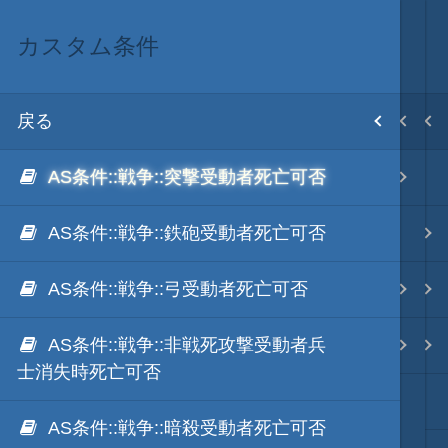
カスタム条件
ScenarioModのリファレンス
ScenarioMod
MOD･開発環境
目次
戻る
戻る
戻る
戻る
ホーム
AS条件::戦争::突撃受動者死亡可否
API リファレンス
ScenarioModキット
Modの３種類の区分
初期設置
AS条件::戦争::鉄砲受動者死亡可否
イベントハンドラ一覧
ScenarioMod 更新履歴
TSMod
改造目録
AS条件::戦争::弓受動者死亡可否
イベントハンドラ
ScenarioModのラーニング
ScenarioMod
武将データ
AS条件::戦争::非戦死攻撃受動者兵
カスタム条件
ScenarioModのリファレンス
PluginMod
フルカラー画面モード
士消失時死亡可否
効果音や画像のDLLパック化
城列伝・城内マップMod
画像入替
AS条件::戦争::暗殺受動者死亡可否