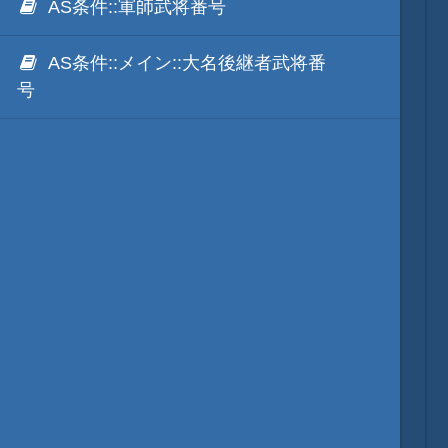
AS条件::軍師武将番号
AS条件::メイン::大名後継者武将番
他のゲーム
号
他のソフト