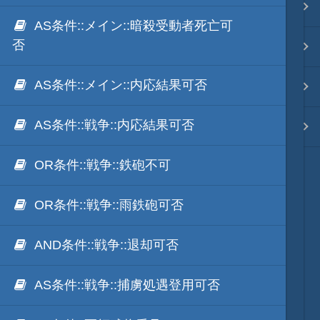
.NET FrameWorkの利用
Ls11Mod
映像入替
AS条件::メイン::暗殺受動者死亡可
否
外部Luaテキストデータ
天将棋Mod
音入替
AS条件::メイン::内応結果可否
外部IronPythonテキストデータ
動画キャプチャーMod
フォント入替
AS条件::戦争::内応結果可否
外部mrubyテキストデータ
Unity系Mod
各種エディタ
OR条件::戦争::鉄砲不可
ModDebugger
MOD･開発環境
OR条件::戦争::雨鉄砲可否
リンク
AND条件::戦争::退却可否
質問・コンタクト
AS条件::戦争::捕虜処遇登用可否
HD version トップ