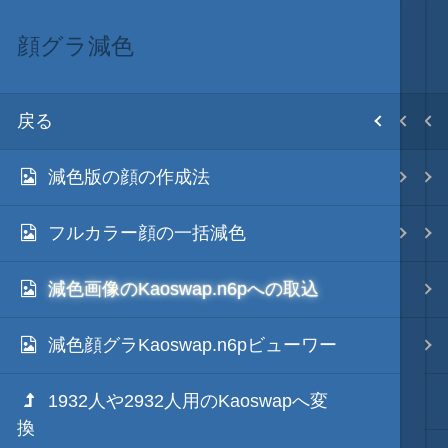
顔グラ減色
顔グラ入替
画像入替
目次
戻る
戻る
戻る
ホーム
減色版の顔の作成法
顔グラキット
顔グラ入替
初期設置
フルカラー顔の一括減色
顔グラ減色
家宝グラ入替
改造目録
減色画像のKaoswap.n6pへの取込
信長シリーズ 顔グラ素材 流用図鑑
日本地図グラ入替
武将データ
減色顔グラKaoswap.n6pビューワー
その他のグラ入替
フルカラー画面モード
1932人や2932人用のKaoswapへ変
画像の縮小・拡大
画像入替
換