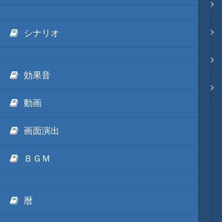
.NET FrameWorkの利用
Ls11Mod
映像入替
外部Luaテキストデータ
天将棋Mod
音入替
シナリオ
外部IronPythonテキストデータ
動画キャプチャーMod
フォント入替
効果音
外部mrubyテキストデータ
Unity系Mod
各種エディタ
動画
ModDebugger
MOD･開発環境
画面演出
リンク
ＢＧＭ
質問・コンタクト
暦
HD version トップ