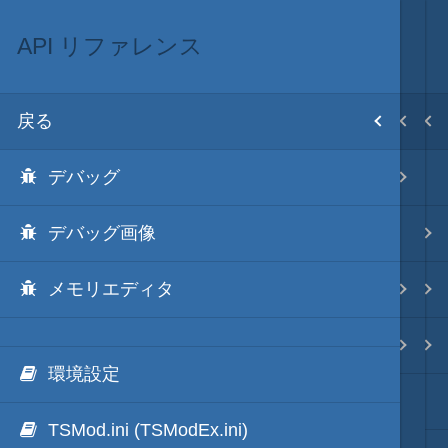
API リファレンス
ScenarioModのリファレンス
ScenarioMod
MOD･開発環境
目次
戻る
戻る
戻る
戻る
ホーム
デバッグ
API リファレンス
ScenarioModキット
Modの３種類の区分
初期設置
デバッグ画像
イベントハンドラ一覧
ScenarioMod 更新履歴
TSMod
改造目録
メモリエディタ
イベントハンドラ
ScenarioModのラーニング
ScenarioMod
武将データ
カスタム条件
ScenarioModのリファレンス
PluginMod
フルカラー画面モード
環境設定
効果音や画像のDLLパック化
城列伝・城内マップMod
画像入替
TSMod.ini (TSModEx.ini)