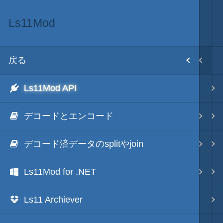
Ls11Mod
MOD･開発環境
目次
戻る
戻る
ホーム
Ls11Mod API
Modの３種類の区分
初期設置
デコードとエンコード
TSMod
改造目録
デコード済データのsplitやjoin
ScenarioMod
武将データ
Ls11Mod for .NET
PluginMod
フルカラー画面モード
Ls11 Archiever
城列伝・城内マップMod
画像入替