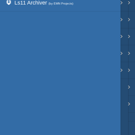
Ls11 Archiver
Ls11Mod
映像入替
(by EMN Projects)
天将棋Mod
音入替
動画キャプチャーMod
フォント入替
Unity系Mod
各種エディタ
ModDebugger
MOD･開発環境
リンク
質問・コンタクト
HD version トップ