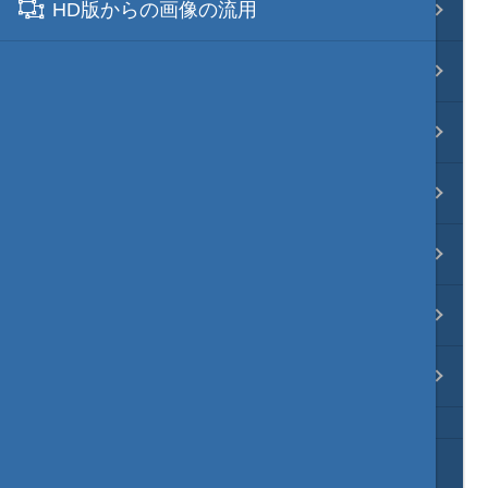
HD版からの画像の流用
映像入替
音入替
フォント入替
各種エディタ
MOD･開発環境
リンク
質問・コンタクト
HD version トップ