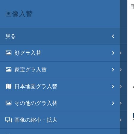
画像入替
目次
戻る
ホーム
顔グラ入替
初期設置
家宝グラ入替
改造目録
日本地図グラ入替
武将データ
その他のグラ入替
フルカラー画面モード
画像の縮小・拡大
画像入替