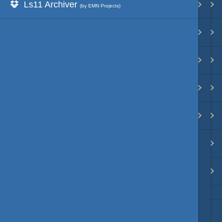
Ls11 Archiver
Ls11Mod
映像入替
(by EMN Projects)
天将棋Mod
音入替
動画キャプチャーMod
フォント入替
Unity系Mod
各種エディタ
ModDebugger
MOD･開発環境
リンク
質問・コンタクト
HD version トップ