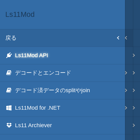
Ls11Mod
MOD･開発環境
目次
戻る
戻る
ホーム
Ls11Mod API
Modの３種類の区分
初期設置
デコードとエンコード
TSMod
改造目録
デコード済データのsplitやjoin
ScenarioMod
武将データ
Ls11Mod for .NET
PluginMod
フルカラー画面モード
Ls11 Archiever
城列伝・城内マップMod
画像入替