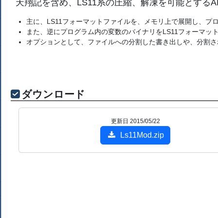
天翔記を含め、LS11系の圧縮、解凍を可能とするA
主に、LS11フォーマットファイルを、メモリ上で展開し、プ
また、逆にプログラム内の変数のバイナリをLS11フォーマッ
オプションとして、ファイルへの分割した書き出しや、分割さ
ダウンロード
更新日 2015/05/22
Ls11Mod.zip