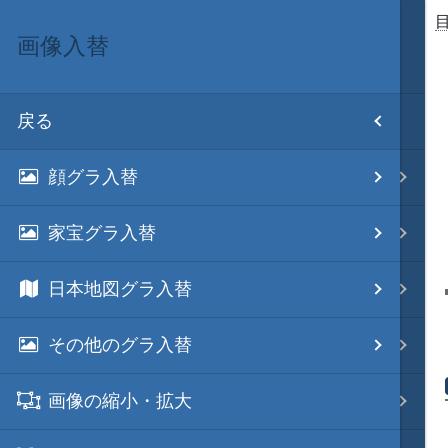
画像入替
目次
戻る
ホーム
顔グラ入替
初期設置
家宝グラ入替
改造目録
日本地図グラ入替
武将データ
その他のグラ入替
フルカラー画面モード
画像の縮小・拡大
画像入替