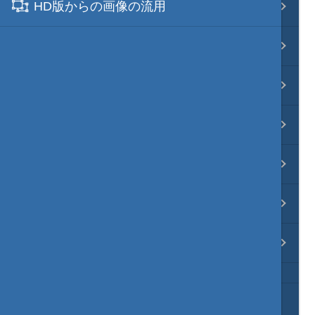
HD版からの画像の流用
映像入替
音入替
フォント入替
各種エディタ
MOD･開発環境
リンク
質問・コンタクト
HD version トップ